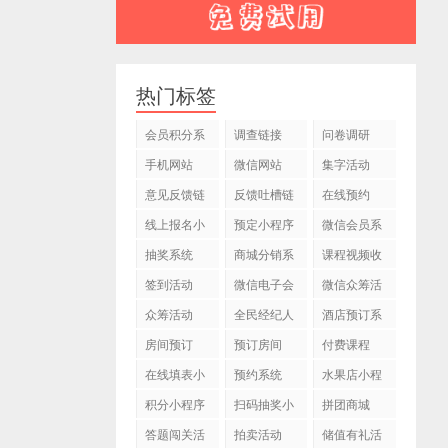
热门标签
会员积分系
调查链接
问卷调研
统
手机网站
微信网站
集字活动
意见反馈链
反馈吐槽链
在线预约
接
接
线上报名小
预定小程序
微信会员系
程序
统
抽奖系统
商城分销系
课程视频收
统
费
签到活动
微信电子会
微信众筹活
员卡
动
众筹活动
全民经纪人
酒店预订系
活动
统
房间预订
预订房间
付费课程
在线填表小
预约系统
水果店小程
程序
序
积分小程序
扫码抽奖小
拼团商城
程序
答题闯关活
拍卖活动
储值有礼活