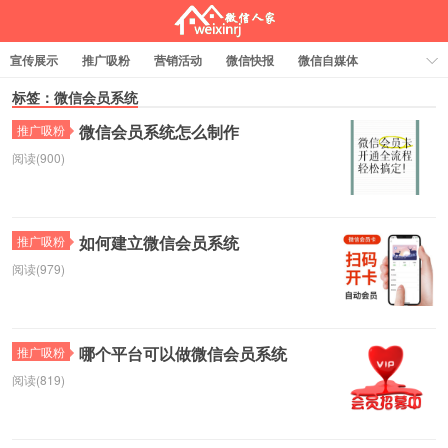
宣传展示
推广吸粉
营销活动
微信快报
微信自媒体
电商交易
标签：微信会员系统
关于
行业功能
会员管理
小程序
抖音爆店码
微信会员系统怎么制作
推广吸粉
抖音潮图
文章赏析
标签云
阅读(900)
微信人家
如何建立微信会员系统
推广吸粉
阅读(979)
哪个平台可以做微信会员系统
推广吸粉
阅读(819)