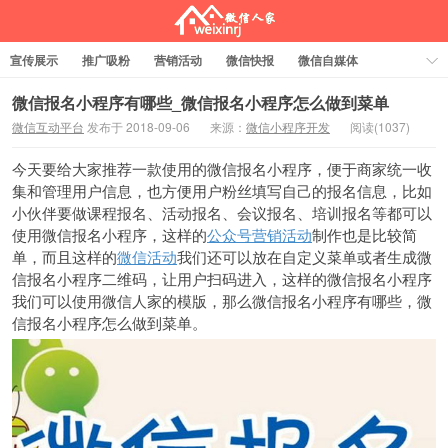
宣传展示
推广吸粉
营销活动
微信快报
微信自媒体
电商交易
关于
行业功能
会员管理
小程序
抖音爆店码
微信报名小程序有哪些_微信报名小程序怎么做到菜单
微信互动平台
发布于 2018-09-06
来源：
微信小程序开发
阅读(
1037)
抖音潮图
文章赏析
标签云
微信人家
今天要给大家推荐一款使用的微信报名小程序，便于商家统一收
集和管理用户信息，也方便用户粉丝填写自己的报名信息，比如
小伙伴要做课程报名、活动报名、会议报名、培训报名等都可以
使用微信报名小程序，这样的
公众号营销活动
制作也是比较简
单，而且这样的
微信活动
我们还可以放在自定义菜单或者生成微
信报名小程序二维码，让用户扫码进入，这样的微信报名小程序
我们可以使用微信人家的模版，那么微信报名小程序有哪些，微
信报名小程序怎么做到菜单。