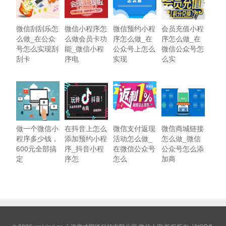
微信刮刮乐怎
微信小程序怎
微信预约小程
会员充值小程
么做_在公众
么做会员卡功
序怎么做_在
序怎么做_在
号怎么实现刮
能_微信小程
公众号上怎么
微信公众号怎
刮卡
序电
实现
么实
做一个微信小
在抖音上怎么
微信支付返现
微信商城链接
程序多少钱，
添加预约小程
活动怎么做_
怎么做_微信
600元全部搞
序_抖音小程
在微信公众号
公众号怎么添
定
序怎
怎么
加商